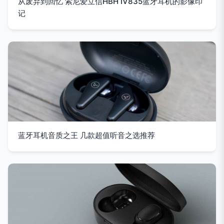
从废弃到回忆 索尼爱立信HBH IV835蓝牙耳机的影像印
记
蓝牙耳机音质之王 几款超值听音之选推荐