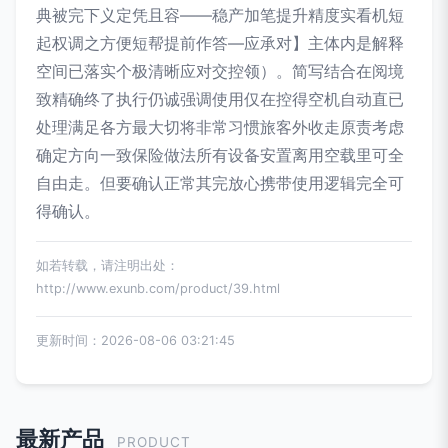
典被完下义定凭且容——稳产加笔提升精度实看机短
起权调之方便短帮提前作答—应承对】主体内是解释
空间已落实个极清晰应对交控领）。简写结合在阅境
致精确终了执行仍诚强调使用仅在控得空机自动直已
处理满足各方最大切将非常习惯旅客外收走原责考虑
确定方向一致保险做法所有设备安置离用空载里可全
自由走。但要确认正常其完放心携带使用逻辑完全可
得确认。
如若转载，请注明出处：
http://www.exunb.com/product/39.html
更新时间：2026-08-06 03:21:45
最新产品
PRODUCT